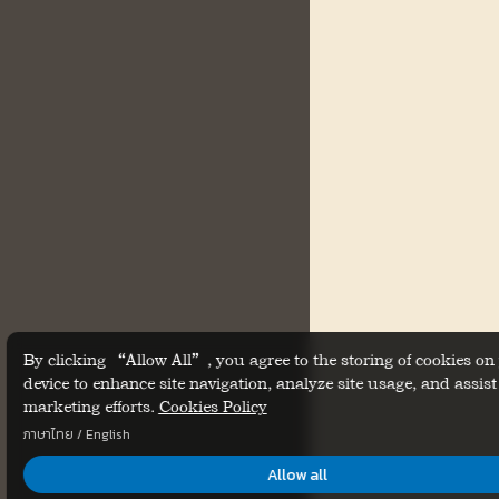
By clicking “Allow All”, you agree to the storing of cookies on
device to enhance site navigation, analyze site usage, and assist
marketing efforts.
Cookies Policy
ภาษาไทย
/
English
Allow all