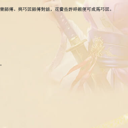
業師傅。與巧匠師傅對話，花費些許碎銀便可成爲巧匠。
。