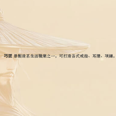
巧匠
是製造系生活職業之一，可打造各式戒指、耳環、項鏈