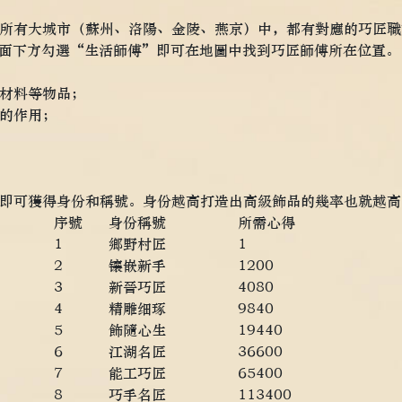
所有大城市（蘇州、洛陽、金陵、燕京）中，都有對應的巧匠職
面下方勾選“生活師傅”即可在地圖中找到巧匠師傅所在位置。
材料等物品；
的作用；
即可獲得身份和稱號。身份越高打造出高級飾品的幾率也就越高
序號
身份稱號
所需心得
1
鄉野村匠
1
2
镶嵌新手
1200
3
新晉巧匠
4080
4
精雕细琢
9840
5
飾隨心生
19440
6
江湖名匠
36600
7
能工巧匠
65400
8
巧手名匠
113400