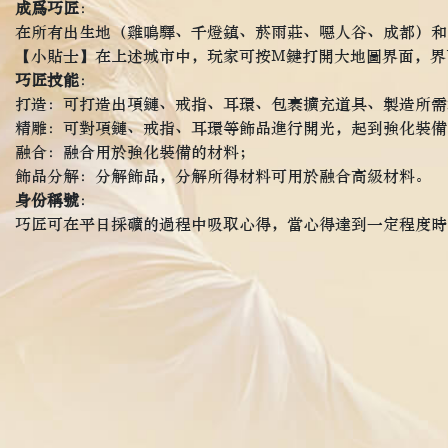
成爲巧匠
：
在所有出生地（雞鳴驛、千燈鎮、菸雨莊、噁人谷、成都）和
【小貼士】在上述城市中，玩家可按M鍵打開大地圖界面，界
巧匠技能
：
打造：可打造出項鏈、戒指、耳環、包裹擴充道具、製造所需
精雕：可對項鏈、戒指、耳環等飾品進行開光，起到強化裝備
融合：融合用於強化裝備的材料；
飾品分解：分解飾品，分解所得材料可用於融合高級材料。
身份稱號
：
巧匠可在平日採礦的過程中吸取心得，當心得達到一定程度時