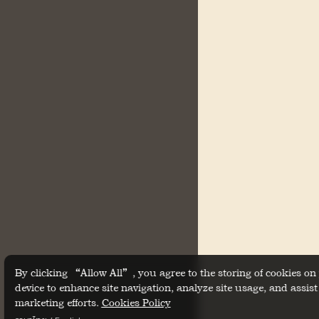
By clicking “Allow All”, you agree to the storing of cookies on
device to enhance site navigation, analyze site usage, and assist
marketing efforts.
Cookies Policy