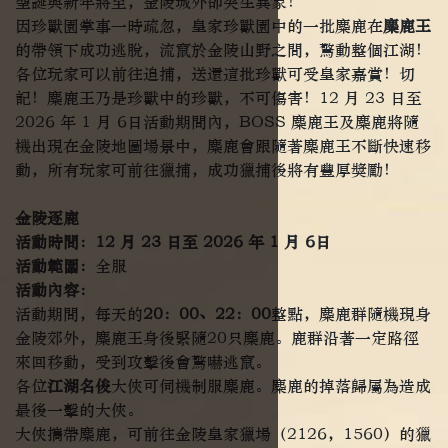
聖誕與新年將至，金陵城外卻突生異象！
因珍獸園掌事一時疏忽，皇家珍獸園中的一批麋鹿在
麋鹿王
的帶領下成功逃脫，流竄於金陵山野之間，驚動整個江湖！
各位玩家可以前往追捕，送還這批珍獸可受皇家嘉賞！切
記！麋鹿王乃是珍獸中的珍獸，不可傷害！12 月 23 日至
2026 年 1 月 6日活動期間內，BOSS 麋鹿王及麋鹿將隨
機出現在金陵地圖場景中，麋鹿會跟隨著麋鹿王不斷快速移
動，所有玩家可前往獵捕，成功獵捕後將有豐厚獎勵！
金陵逐鹿
活動時間：
12 月 23 日至 2026 年 1 月 6日
活動範圍：
全服
活動內容：
活動期間，每天的
20：00、22：00
整點，麋鹿群隨機現身
金陵郊外，麋鹿王身後緊隨20只麋鹿。鹿群沿著一定路徑
來回移動，受到攻擊後會驚嚇逃竄。
各位
江湖名俊
大俠可伺機制服麋鹿。麋鹿的掉落歸屬為造成
最後一擊的大俠。
大俠攜帶麋鹿，可前往金陵皇家獵場（2126，1560）的獵