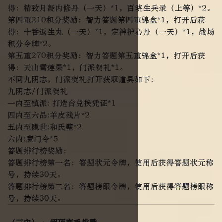
得：精致月凝内修丹（一天）*1，百晓生兵录（上等）*2。
第四重210积分奖励：智力答题第四重锦盒*1，打开后获
得：十香返生丸（一天）*1，定神护心丹（一天）*1，战场
积分令牌*2。
第五重270积分奖励：智力答题第五重锦盒*1，打开后获
得：天山雪莲果*1，门派贺礼*1。
不同九阴志，门派贺礼打开获取道具如下：
九阴志/门派贺礼
一内至镇派: 打造台兑换凭证*1
四内至六品:羊皮残片*2
五内至隐世:和氏璧*2
六内:魔门令*5
答题排行榜奖励：
答题排行榜第一名：答题状元令牌，使用后获得答题状元称
号，持续30天。
答题排行榜第二名：答题榜眼令牌，使用后获得答题榜眼称
号，持续30天。