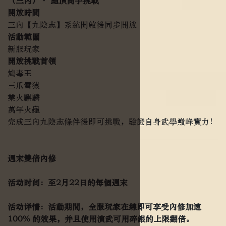
（三內）· 絕頂高手挑戰
開放時間
三內【九陰志】系統開啟後同步開放
活動範圍
新服玩家
開放挑戰首領
鴆毒王
三爪雪猿
業火麒麟
萬年火龜
完成三內九陰志條件後即可挑戰，驗證自身武學巔峰實力！
週末雙倍內修
活动时间：至2月22日的每個週末
活动详情：活動期間，全服玩家在線即可享受內修加速
100% 的效果，并且使用演武可用碎銀的上限翻倍。