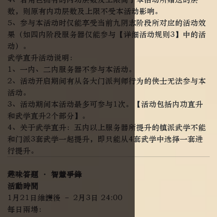
数，则原有内功层数及上限不受本活动影响。
5、参与本活动时仅能享受当前九阴志阶段所对应的活动效
果（如四内阶段服务器仅能参与【详细活动规则3】中的活
动）。
武学直升活动说明：
1、一内、二内服务器不参与本活动。
2、活动开启期间有从各大门派判师行为的侠士无法参与本
活动。
3、活动期间本活动最多可参与1次。【活动包括内功直升
和武学直升2个部分】。
4、关于武学直升：五内以上服务器所提升的镇派武学不能
和门派3套武学一起提升，即只能从4套武学中选择一套进
行提升。
趣味答題 · 智慧爭鋒
活動時間
1月21日維護後 – 2月3日 24:00
每日兩場：