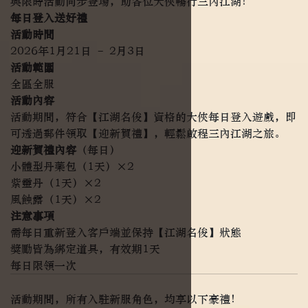
與限時活動同步登場，助各位大俠暢行三內江湖！
每日登入送好禮
活動時間
2026年1月21日 – 2月3日
活動範圍
全區全服
活動內容
活動期間，符合【江湖名俊】資格的大俠每日登入遊戲，即
可透過郵件領取【迎新賀禮】，輕鬆啟程三內江湖之旅。
迎新賀禮內容
（每日）
小體型丹藥包（1天）×2
紫靈丹（1天）×2
風蝕露（1天）×2
注意事項
需每日重新登入客戶端並保持【江湖名俊】狀態
獎勵皆為綁定道具，有效期1天
每日限領一次
活動期間，所有入駐新服角色，均享以下豪禮！