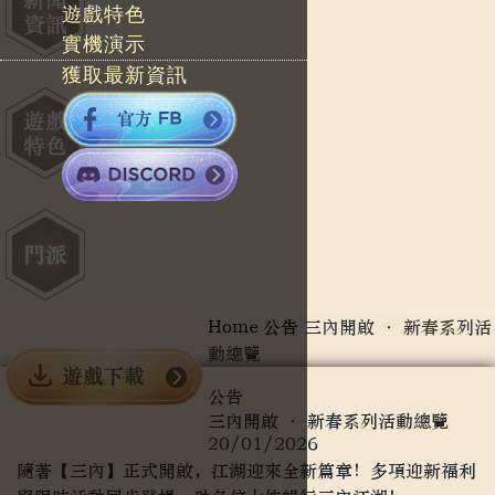
遊戲特色
實機演示
獲取最新資訊
Home
公告
三內開啟 · 新春系列活
動總覽
公告
三內開啟 · 新春系列活動總覽
20/01/2026
隨著【三內】正式開啟，江湖迎來全新篇章！多項迎新福利