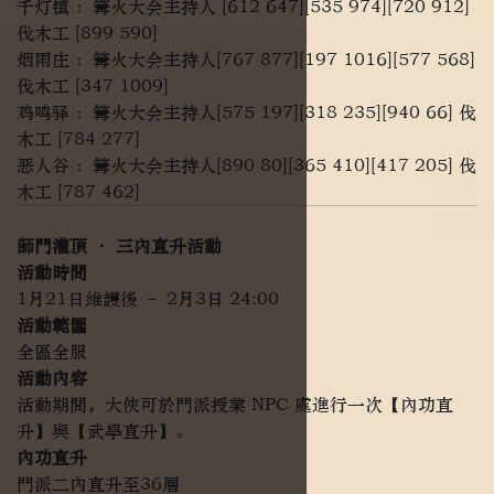
千灯镇 ：篝火大会主持人 [612 647][535 974][720 912]
伐木工 [899 590]
烟雨庄 ：篝火大会主持人[767 877][197 1016][577 568]
伐木工 [347 1009]
鸡鸣驿 ：篝火大会主持人[575 197][318 235][940 66] 伐
木工 [784 277]
恶人谷 ：篝火大会主持人[890 80][365 410][417 205] 伐
木工 [787 462]
師門灌頂 · 三內直升活動
活動時間
1月21日維護後 – 2月3日 24:00
活動範圍
全區全服
活動內容
活動期間，大俠可於門派授業 NPC 處進行一次【內功直
升】與【武學直升】。
內功直升
門派二內直升至36層