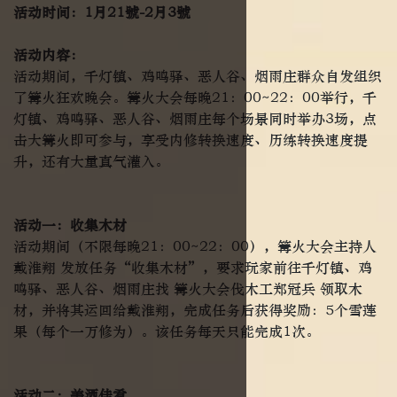
活动时间：1月21號-2月3號
活动内容：
活动期间，千灯镇、鸡鸣驿、恶人谷、烟雨庄群众自发组织
了篝火狂欢晚会。篝火大会每晚21：00~22：00举行，千
灯镇、鸡鸣驿、恶人谷、烟雨庄每个场景同时举办3场，点
击大篝火即可参与，享受内修转换速度、历练转换速度提
升，还有大量真气灌入。
活动一：收集木材
活动期间（不限每晚21：00~22：00），篝火大会主持人
戴淮翔 发放任务“收集木材”，要求玩家前往千灯镇、鸡
鸣驿、恶人谷、烟雨庄找 篝火大会伐木工郑冠兵 领取木
材，并将其运回给戴淮翔，完成任务后获得奖励：5个雪莲
果（每个一万修为）。该任务每天只能完成1次。
活动二：美酒佳肴