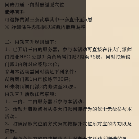
同時打通一內對應經脈穴位
武學直升
可選擇門派三套武學其中一套直升至5層
※ 詳細條件與限制以遊戲內說明為準
二、内功直升规则如下：
1、已开启三内的服务器，参与本活动可直接在各大门派师
门授业NPC 处提升角色所属门派2内至36层，同时打通该
门派1内所对应经脉穴位；
参与本活动需同时满足下列条件：
A)所属门派1内已修炼至30层；
B)未将所属门派2内修炼至36层。
内功直升活动注意事项：
1、一内、二内服务器不参与本活动。
2、活动开启期间有从各大门派判师行为的侠士无法参与本
活动。
3、打通经脉穴位的方式为直接提升穴位所对应的内功以及
层数。
4、若角色拥有的内功层数及上限高于本活动所赠送的层