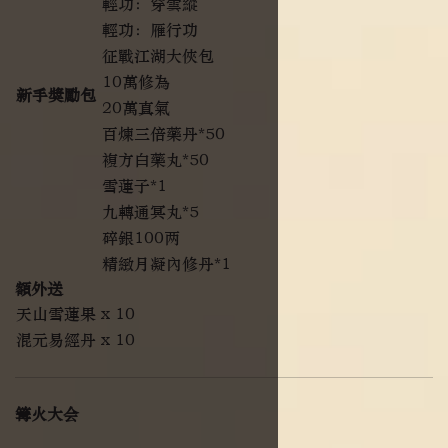
輕功：穿雲縱
輕功：雁行功
征戰江湖大俠包
10萬修為
新手獎勵包
20萬真氣
百煉三倍藥丹*50
複方白藥丸*50
雪蓮子*1
九轉通冥丸*5
碎銀100两
精緻月凝內修丹*1
額外送
天山雪蓮果 x 10
混元易經丹 x 10
篝火大会