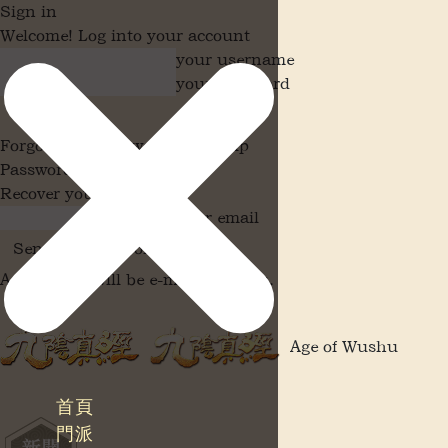
Sign in
Welcome! Log into your account
your username
your password
Forgot your password? Get help
Password recovery
Recover your password
your email
A password will be e-mailed to you.
Age of Wushu
首頁
門派