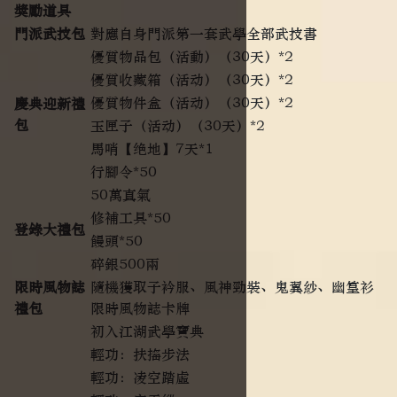
獎勵道具
門派武技包
對應自身門派第一套武學全部武技書
優質物品包（活動）（30天）*2
優質收藏箱（活动）（30天）*2
優質物件盒（活动）（30天）*2
慶典迎新禮
包
玉匣子（活动）（30天）*2
馬哨【绝地】7天*1
行腳令*50
50萬真氣
修補工具*50
登錄大禮包
饅頭*50
碎銀500兩
限時風物誌
隨機獲取子衿服、風神勁裝、鬼翼紗、幽篁衫
禮包
限時風物誌卡牌
初入江湖武學寶典
輕功：扶搖步法
輕功：凌空踏虛